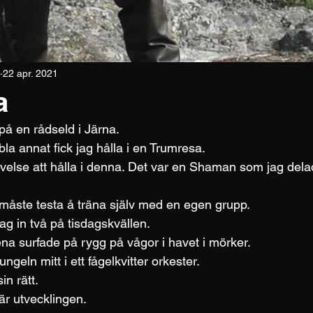
22 apr. 2021
a
på en rådseld i Järna. 
bla annat fick jag hålla i en Trumresa. 
evelse att hålla i denna. Det var en Shaman som jag del
 måste testa å träna själv med en egen grupp. 
jag in två på tisdagskvällen. 
na surfade på rygg på vågor i havet i mörker. 
ngeln mitt i ett fågelkvitter orkester. 
n rätt. 
r utvecklingen. 