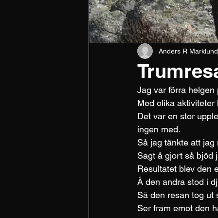
Anders R Marklund
Trumres
Jag var förra helgen 
Med olika aktiviteter 
Det var en stor uppl
ingen med. 
Så jag tänkte att jag
Sagt å gjort så bjöd 
Resultatet blev den e
Å den andra stod i dju
Så den resan tog ut si
Ser fram emot den hä