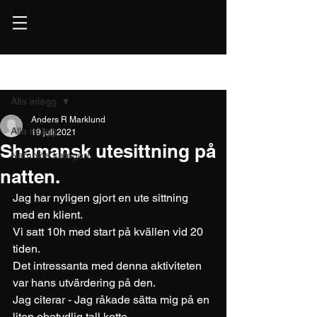
Inlägg
Alla inlägg
Anders R Marklund
Alla inlägg
19 juli 2021
Shamansk utesittning på
Namnlös kategori
natten.
Jag har nyligen gjort en ute sittning 
med en klient. 
Vi satt 10h med start på kvällen vid 20 
tiden. 
Det intressanta med denna aktiviteten 
var hans utvärdering på den. 
Jag citerar - Jag råkade sätta mig på en 
liten obetydlig tall kotte. 