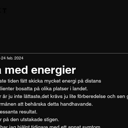
kt
24 feb. 2024
a med energier
te tiden fått skicka mycket energi på distans 
ienter bosatta på olika platser i landet.
r är ju inte lättaste,det krävs ju lite förberedelse och se
förmånen att behärska detta handhavande.
ressanta resultat.
er på den utstakade stigen.
 har jag hjälpt tidigare med ett annat symtom.