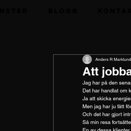
nster
Blogg
Konta
Alla inlägg
Namnlös kategori
Anders R Marklund
Att jobb
Jag har på den senas
Det har handlat om kl
Ja att skicka energie
Men jag har ju fått 
Och det har gjort int
Så min resa fortsätt
En av dessa klienter